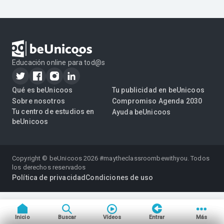
Educación online para tod@s
Qué es beUnicoos
Tu publicidad en beUnicoos
Sobre nosotros
Compromiso Agenda 2030
Tu centro de estudios en
Ayuda beUnicoos
beUnicoos
Copyright © beUnicoos
2026
#maytheclassroombewithyou. Todos
los derechos reservados
Política de privacidad
Condiciones de uso
Inicio
Buscar
Vídeos
Entrar
Más