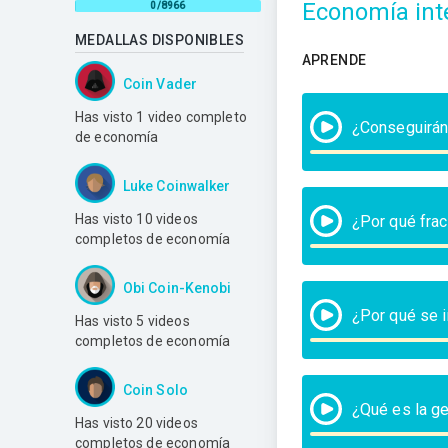
Economía int
0/8966
MEDALLAS DISPONIBLES
APRENDE
Coin Vader
Has visto 1 video completo
¿Conseguirán
de economía
Luke Coinwalker
Has visto 10 videos
¿Por qué fra
completos de economía
Obi Coin-Kenobi
¿Por qué se i
Has visto 5 videos
completos de economía
Coin Solo
¿Qué es la ge
Has visto 20 videos
completos de economía