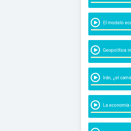
El modelo ec
Geopolítica 
Irán, ¿el cami
La economía d