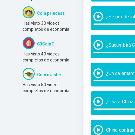
Coin princess
¿Se puede int
Has visto 30 videos
completos de economía
C3CoinO
¿Sucumbirá C
Has visto 40 videos
completos de economía
¿Un calentam
Coin master
Has visto 50 videos
completos de economía
¿Usará China
China contraa