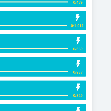
0/479
0/1.014
0/669
0/837
0/829