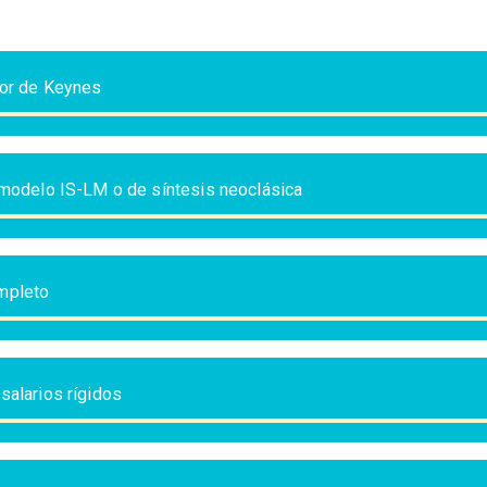
dor de Keynes
 modelo IS-LM o de síntesis neoclásica
mpleto
salarios rígidos