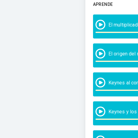
APRENDE
El multiplica
El origen del
Keynes al co
Keynes y los 