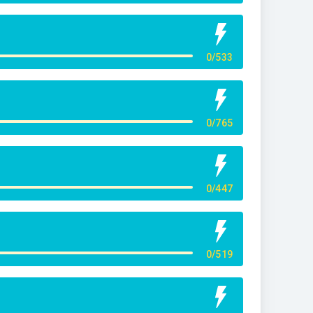
0/533
0/765
0/447
0/519