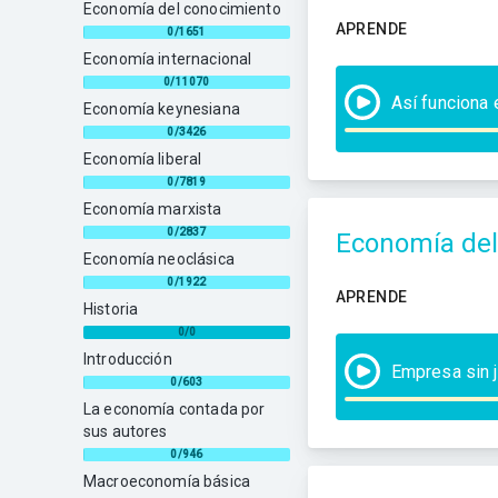
Economía del conocimiento
APRENDE
0/1651
Economía internacional
0/11070
Así funciona 
Economía keynesiana
0/3426
Economía liberal
0/7819
Economía marxista
0/2837
Economía del
Economía neoclásica
0/1922
APRENDE
Historia
0/0
Introducción
Empresa sin 
0/603
La economía contada por
sus autores
0/946
Macroeconomía básica