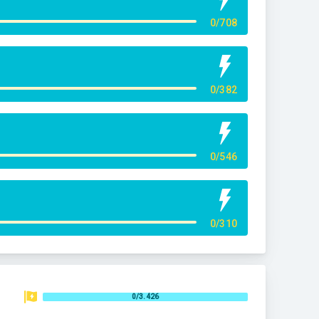
0/708
0/382
0/546
0/310
0/3.426