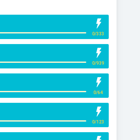
0/333
0/939
0/64
0/123