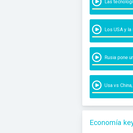
Las tecnologí
Los USA y la 
Rusia pone un
Usa vs China,
Economía ke