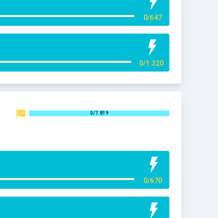
0/647
0/1.320
0/7.819
0/670