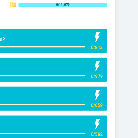
0/11.070
ca?
0/813
0/979
0/658
0/582