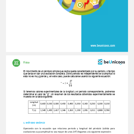
www.beunicoos.com
Física 
El movimiento de un péndulo simple que oscila queda caracterizado por su periodo, o tiempo 
que tarda en dar una oscilación completa. Dicho periodo es independiente de la amplitud si 
esta no es muy grande y, en este caso, puede calcularse usando la siguiente ecuación: 
Si tenemos valores experimentales de la longitud y el periodo correspondiente, podremos 
determinar el valor de "g". Un resumen de los resultados obtenidos experimentalmente se 
muestra en la tabla siguiente: 
Longitud 
0,600
0,550
0,500
0,450
0,400
0,350
0,300
0,250
0,200
0,150
(m) 
T (s)   1,549
1,490
1,417
1,346
1,263
1,190
1,091
1,011
0,888
0,780
1. MÉTODO GRÁFICO 
Operando con la ecuación que relaciona periodo y longitud del péndulo (válida para 
0
oscilaciones cuya amplitud no sea mayor de unos 20
) llegamos a la siguiente expresión: 