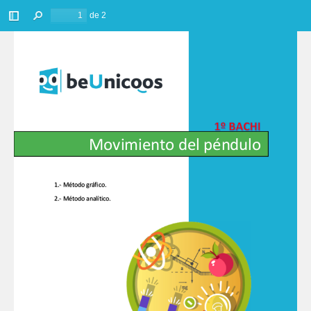
de 2
Barra
Buscar
lateral
Movimiento del péndulo
1.- Método gráfico. 
2.- Método analítico.