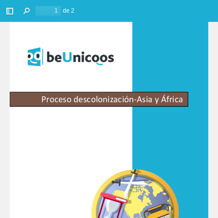
de 2
Barra
Buscar
lateral
Proceso 
descolonización
-
Asia
y África