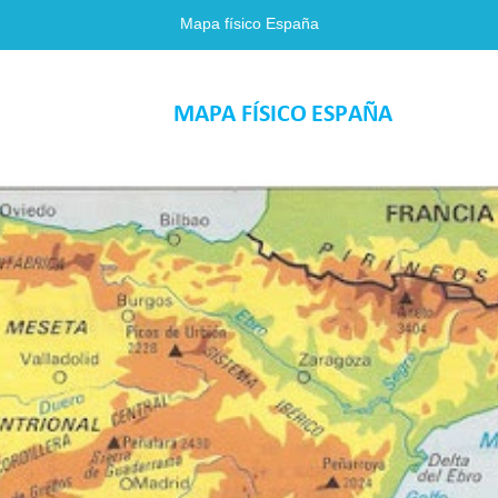
Mapa físico España
                                         MAPA FÍSICO ESPAÑA