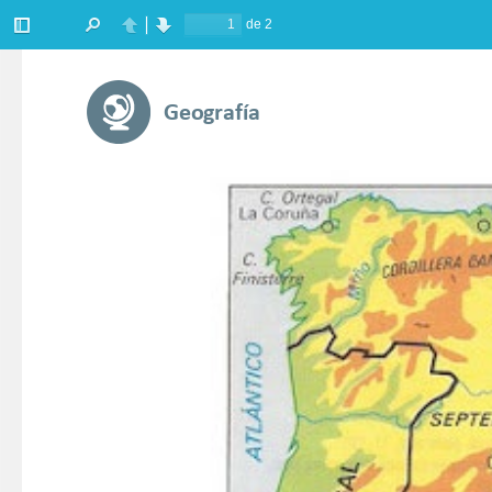
de 2
Barra
Buscar
Anterior
Siguiente
lateral
Ge
ografía
                                  