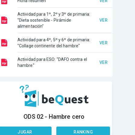
Ficha resumen
VER
Actividad para 1º, 2º y 3º de primaria:
"Dieta sostenible - Pirámide
VER
alimentación"
Actividad para 4º, 5º y 6º de primaria:
VER
"Collage continente del hambre"
Actividad para ESO: "DAFO contra el
VER
hambre"
ODS 02 - Hambre cero
JUGAR
RANKING