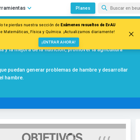
rramientas
Planes
No te pierdas nuestra sección de
Exámenes resueltos de EvAU
de Matemáticas, Física y Química. ¡Actualizamos diariamente!
¡ENTRAR AHORA!
a y la mejora de la nutrición, promover la agricultura
 que puedan generar problemas de hambre y desarrollar
 el hambre.