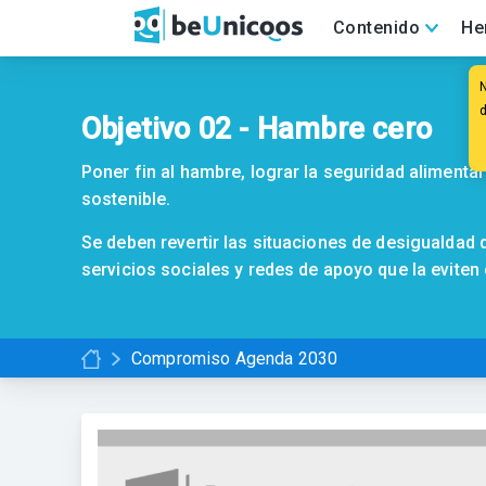
Contenido
He
Objetivo 02 - Hambre cero
Poner fin al hambre, lograr la seguridad alimentari
sostenible.
Se deben revertir las situaciones de desigualdad
servicios sociales y redes de apoyo que la eviten
Compromiso Agenda 2030