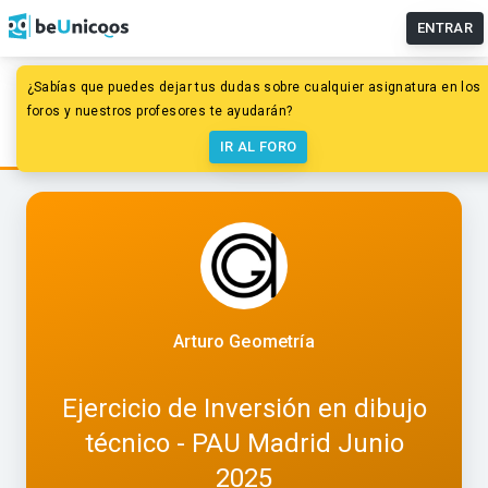
ENTRAR
¿Sabías que puedes dejar tus dudas sobre cualquier asignatura en los
Dibujo
Inversión
Inversión
foros y nuestros profesores te ayudarán?
Ejercicio de Inversión en dibujo técnico - PAU Madrid
Junio 2025
IR AL FORO
Arturo Geometría
Ejercicio de Inversión en dibujo
técnico - PAU Madrid Junio
2025