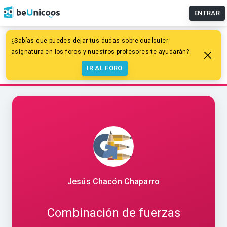
ENTRAR
¿Sabías que puedes dejar tus dudas sobre cualquier
Educación primaria
Ciencias Naturales
asignatura en los foros y nuestros profesores te ayudarán?
Fuentes de energía
IR AL FORO
Combinación de fuerzas
Jesús Chacón Chaparro
Combinación de fuerzas