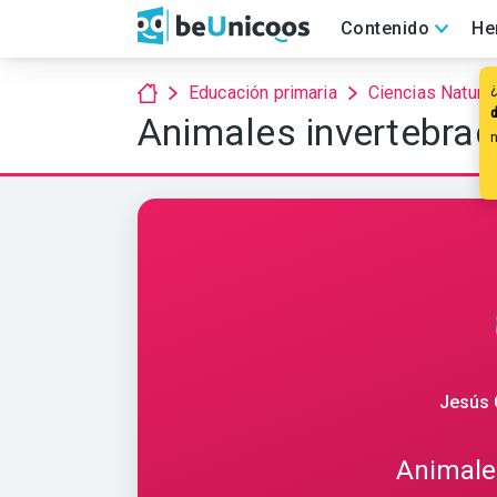
Contenido
He
¿
Educación primaria
Ciencias Natura
Animales invertebra
Jesús 
Animale