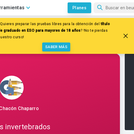
rramientas
Planes
Quieres preparar las pruebas libres para la obtención del
título
les
Los animales
de graduado en ESO para mayores de 18 años
? !No te pierdas
dos
nuestro curso!
SABER MÁS
Chacón Chaparro
s invertebrados