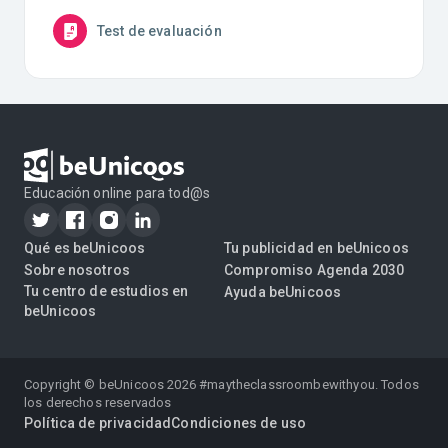
Test de evaluación
Educación online para tod@s
Qué es beUnicoos
Tu publicidad en beUnicoos
Sobre nosotros
Compromiso Agenda 2030
Tu centro de estudios en
Ayuda beUnicoos
beUnicoos
Copyright © beUnicoos
2026
#maytheclassroombewithyou. Todos
los derechos reservados
Política de privacidad
Condiciones de uso