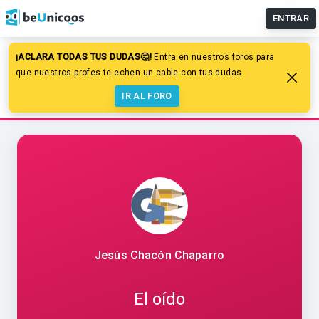
ENTRAR
¡ACLARA TODAS TUS DUDAS🤔!
Entra en nuestros foros para
Educación primaria
Ciencias Naturales
que nuestros profes te echen un cable con tus dudas.
Función de relación: Los órganos de los sentidos
IR AL FORO
El oído
Jesús Chacón Chaparro
El oído