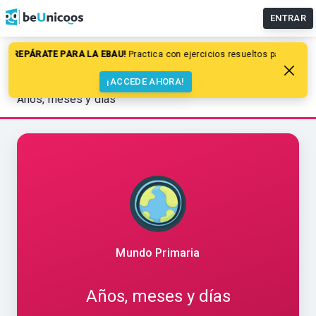
ENTRAR
REPÁRATE PARA LA EBAU!
Practica con ejercicios resueltos paso a paso d
Educación primaria
Matemáticas
Magnitudes y medidas: el tiempo
¡ACCEDE AHORA!
Años, meses y días
Mundo Primaria
Años, meses y días