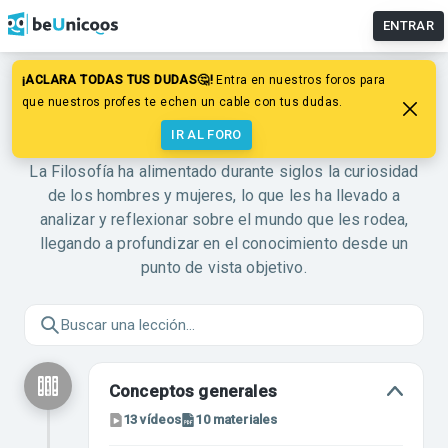
ENTRAR
¡ACLARA TODAS TUS DUDAS🤔!
Entra en nuestros foros para
ASIGNATURA
que nuestros profes te echen un cable con tus dudas.
Filosofía
IR AL FORO
La Filosofía ha alimentado durante siglos la curiosidad
de los hombres y mujeres, lo que les ha llevado a
analizar y reflexionar sobre el mundo que les rodea,
llegando a profundizar en el conocimiento desde un
punto de vista objetivo.
Conceptos generales
13
vídeos
10
materiales