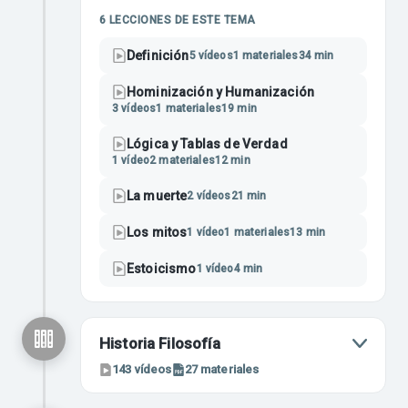
6
LECCIONES
DE ESTE TEMA
Definición
5
vídeos
1
materiales
34 min
Hominización y Humanización
3
vídeos
1
materiales
19 min
Lógica y Tablas de Verdad
1
vídeo
2
materiales
12 min
La muerte
2
vídeos
21 min
Los mitos
1
vídeo
1
materiales
13 min
Estoicismo
1
vídeo
4 min
Historia Filosofía
143
vídeos
27
materiales