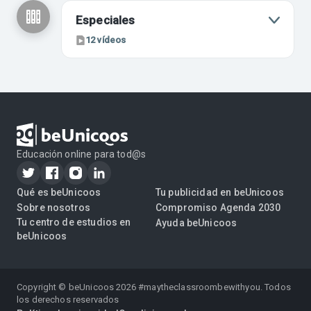
Especiales
12
vídeos
Educación online para tod@s
Qué es beUnicoos
Tu publicidad en beUnicoos
Sobre nosotros
Compromiso Agenda 2030
Tu centro de estudios en
Ayuda beUnicoos
beUnicoos
Copyright © beUnicoos
2026
#maytheclassroombewithyou. Todos
los derechos reservados