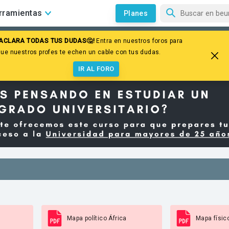
rramientas
Planes
¡ACLARA TODAS TUS DUDAS🤔!
Entra en nuestros foros para
es geográficas
que nuestros profes te echen un cable con tus dudas.
IR AL FORO
Mapa político África
Mapa físic