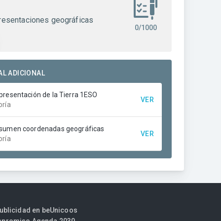
resentaciones geográficas
0/1000
AL ADICIONAL
presentación de la Tierra 1ESO
VER
oría
sumen coordenadas geográficas
VER
oría
publicidad en beUnicoos