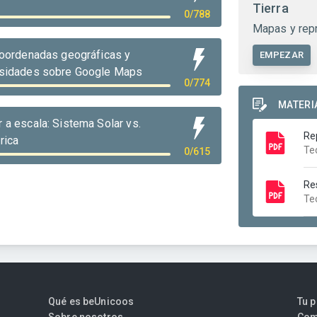
Tierra
0/788
Mapas y rep
 coordenadas geográficas y
EMPEZAR
osidades sobre Google Maps
0/774
MATERI
 a escala: Sistema Solar vs.
Re
rica
Te
0/615
Re
Te
Qué es beUnicoos
Tu 