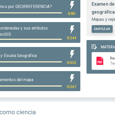
Examen de
emos por GEORREFERENCIA?
geográfica
0/80
Mapas y rep
oordenadas y sus atributos
EMPEZAR
ArcGIS
0/244
MATERI
y Escala Geográfica
Re
0/652
Te
lementos del mapa
0/267
 como ciencia