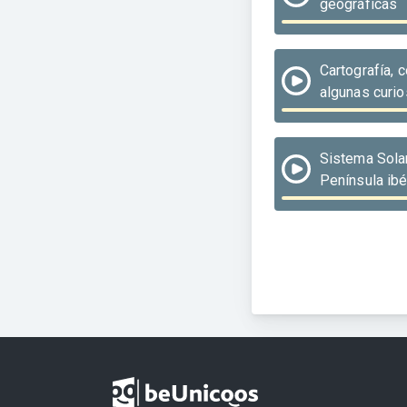
geográficas
Cartografía,
algunas curi
Sistema Solar
Península ibé