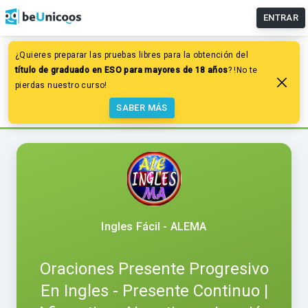
ENTRAR
¿Quieres preparar las pruebas libres para la obtención del
Idiomas
Inglés: Gramática
título de graduado en ESO para mayores de 18 años
? !No te
Presente Simple, Perfecto y Contínuo
pierdas nuestro curso!
Oraciones Presente Progresivo En Ingles - Presente
SABER MÁS
Continuo | Afirmativas Negativas - Lección # 8
Ingles Fácil - ALEMA
Oraciones Presente Progresivo
En Ingles - Presente Continuo |