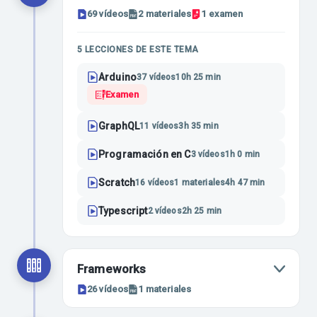
69
vídeos
2
materiales
1
examen
5
LECCIONES
DE ESTE TEMA
Arduino
37
vídeos
10h 25 min
Examen
GraphQL
11
vídeos
3h 35 min
Programación en C
3
vídeos
1h 0 min
Scratch
16
vídeos
1
materiales
4h 47 min
Typescript
2
vídeos
2h 25 min
Frameworks
26
vídeos
1
materiales