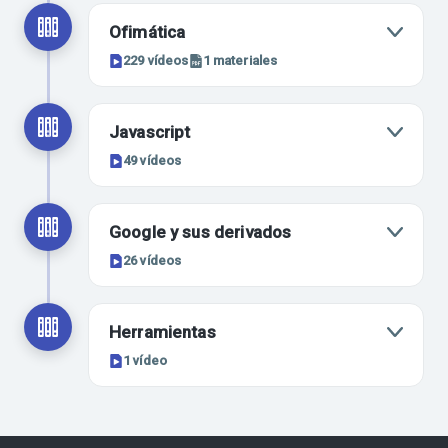
Ofimática
229
vídeos
1
materiales
Javascript
49
vídeos
Google y sus derivados
26
vídeos
Herramientas
1
vídeo