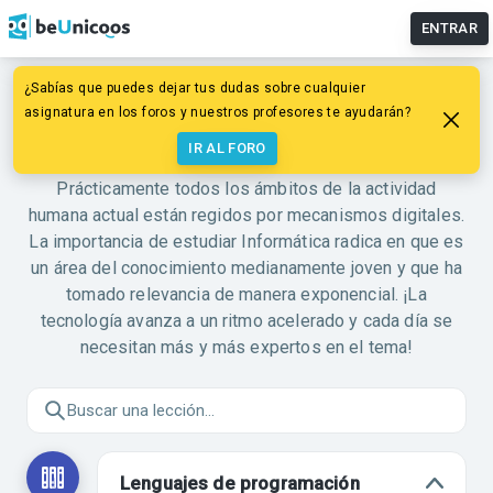
ENTRAR
¿Sabías que puedes dejar tus dudas sobre cualquier
ASIGNATURA
asignatura en los foros y nuestros profesores te ayudarán?
Informática
IR AL FORO
Prácticamente todos los ámbitos de la actividad
humana actual están regidos por mecanismos digitales.
La importancia de estudiar Informática radica en que es
un área del conocimiento medianamente joven y que ha
tomado relevancia de manera exponencial. ¡La
tecnología avanza a un ritmo acelerado y cada día se
necesitan más y más expertos en el tema!
Lenguajes de programación