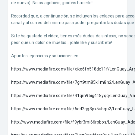
de nuevo). No os agobiéis, ¡podéis hacerlo!
Recordad que, a continuación, se incluyen los enlaces para acced
canal y al correo del mismo para poder preguntar las dudas que 
Si te ha gustado el vídeo, tienes más dudas de sintaxis, no sabes
peor que un dolor de muelas... ¡dale like y suscríbete!
Apuntes, ejercicios y soluciones en:
https://www.mediafire.com/file/xike6fn518dx11f/LenGuay_Arg
https://www.mediafire.com/file/7grt9tm85k1m8n2/LenGuay_A
https://www.mediafire.com/file/41qrn95ig418yqq/LenGuay_Va
https://www.mediafire.com/file/6dd2qg3px5uhqu2/LenGuay_La
http://www.mediafire.com/file/f9ybr3mi66rpbos/LenGuay_