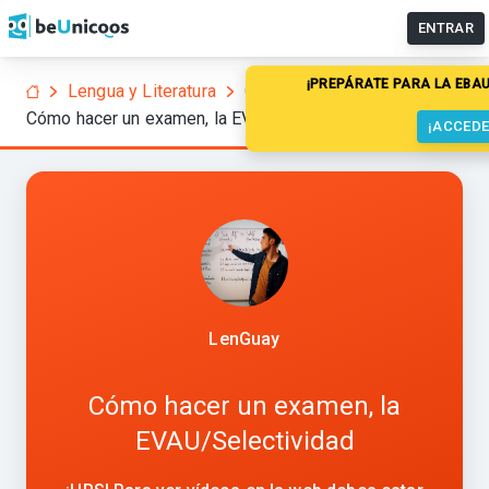
ENTRAR
¡PREPÁRATE PARA LA EBAU!
Pract
Lengua y Literatura
Curiosidades
EVAU
Cómo hacer un examen, la EVAU/Selectividad
¡ACCEDE
LenGuay
Cómo hacer un examen, la
EVAU/Selectividad