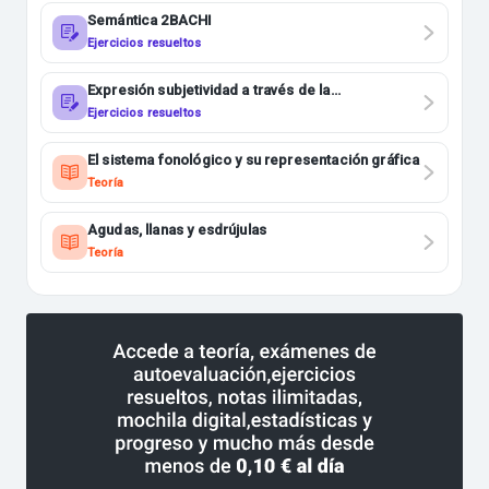
Semántica 2BACHI
Ejercicios resueltos
Expresión subjetividad a través de la
modalización 2BACHI
Ejercicios resueltos
El sistema fonológico y su representación gráfica
Teoría
Agudas, llanas y esdrújulas
Teoría