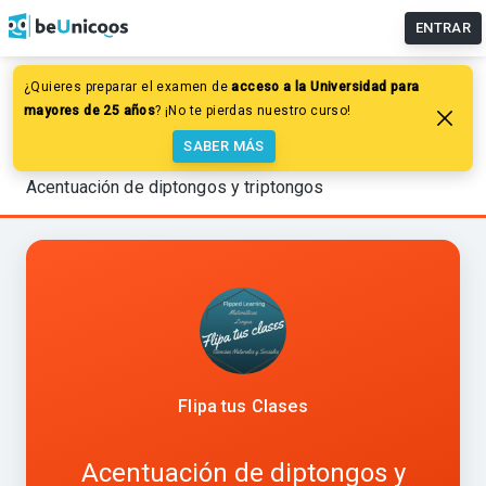
ENTRAR
¿Quieres preparar el examen de
acceso a la Universidad para
Lengua y Literatura
mayores de 25 años
? ¡No te pierdas nuestro curso!
Ortografía y formación de palabras
SABER MÁS
Reglas de acentuación
Acentuación de diptongos y triptongos
Flipa tus Clases
Acentuación de diptongos y