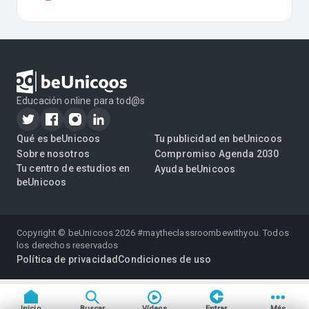
Educación online para tod@s
Qué es beUnicoos
Tu publicidad en beUnicoos
Sobre nosotros
Compromiso Agenda 2030
Tu centro de estudios en
Ayuda beUnicoos
beUnicoos
Copyright © beUnicoos
2026
#maytheclassroombewithyou. Todos
los derechos reservados
Política de privacidad
Condiciones de uso
Inicio
Buscar
Vídeos
Entrar
Más