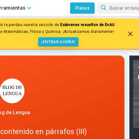
rramientas
Planes
No te pierdas nuestra sección de
Exámenes resueltos de EvAU
mposición de textos
El párrafo
de Matemáticas, Física y Química. ¡Actualizamos diariamente!
tenido en párrafos (III)
¡ENTRAR AHORA!
og de Lengua
contenido en párrafos (III)