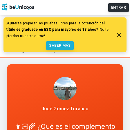
ENTRAR
¿Quieres preparar las pruebas libres para la obtención del
Lengua y Literatura
título de graduado en ESO para mayores de 18 años
? !No te
Sintaxis de la oración simple
pierdas nuestro curso!
Complementos del verbo o funciones oracionales
SABER MÁS
👩🏻‍🌾 ¿Qué es el complemento circunstancial? 👩🏻‍🌾
José Gómez Toranso
👩🏻‍🌾 ¿Qué es el complemento