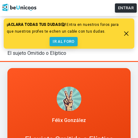
ENTRAR
¡ACLARA TODAS TUS DUDAS🤔!
Entra en nuestros foros para
Lengua y Literatura
que nuestros profes te echen un cable con tus dudas.
Sintaxis de la oración simple
IR AL FORO
El sujeto y sus sintagmas
El sujeto Omitido o Elíptico
Félix González