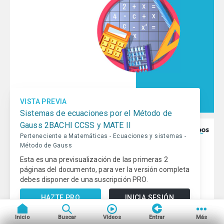
Educación online para tod@s
Qué es beUnicoos
Tu publicidad en beUnicoos
Sobre nosotros
Compromiso Agenda 2030
VISTA PREVIA
Tu centro de estudios en
Ayuda beUnicoos
Sistemas de ecuaciones por el Método de
beUnicoos
Gauss 2BACHI CCSS y MATE II
Perteneciente a Matemáticas - Ecuaciones y sistemas -
Método de Gauss
Copyright © beUnicoos
2026
#maytheclassroombewithyou. Todos
Esta es una previsualización de las primeras 2
los derechos reservados
páginas del documento, para ver la versión completa
Política de privacidad
Condiciones de uso
debes disponer de una suscripción PRO.
HAZTE PRO
INICIA SESIÓN
Inicio
Buscar
Vídeos
Entrar
Más