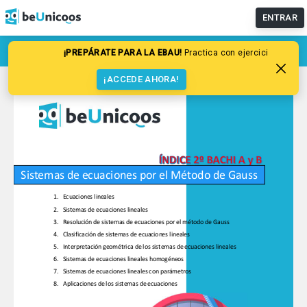
ENTRAR
¡PREPÁRATE PARA LA EBAU!
Practica con ejercicios resuel
¡ACCEDE AHORA!