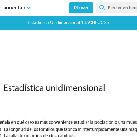
rramientas
Planes
¡ACLARA TODAS TUS DUDAS🤔!
Entra en nuestros foros para
que nuestros profes te echen un cable con tus dudas.
IR AL FORO