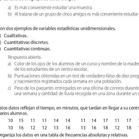
Qué es beUnicoos
Tu 
Sobre nosotros
Com
Tu centro de estudios en beUnicoos
Ayu