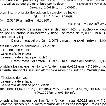
Qué es beUnicoos
Tu 
Sobre nosotros
Com
Tu centro de estudios en beUnicoos
Ayu