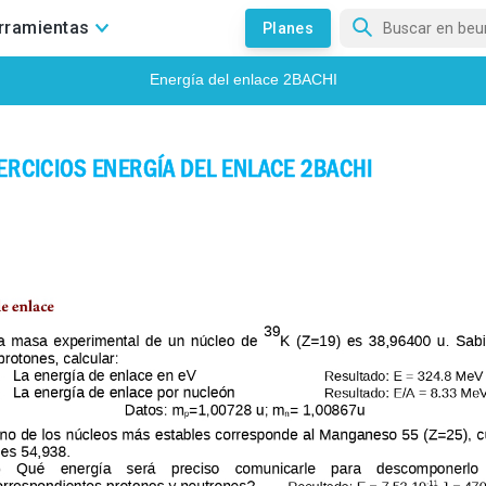
rramientas
Planes
¡ACLARA TODAS TUS DUDAS🤔!
Entra en nuestros foros para
que nuestros profes te echen un cable con tus dudas.
IR AL FORO