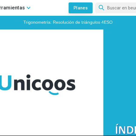
rramientas
Planes
¿Sabías que puedes dejar tus dudas sobre cualquier asignatura
en los foros y nuestros profesores te ayudarán?
IR AL FORO