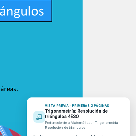
VISTA PREVIA · PRIMERAS 2 PÁGINAS
Trigonometría: Resolución de
triángulos 4ESO
publicidad en beUnicoos
Perteneciente a Matemáticas - Trigonometría -
promiso Agenda 2030
Resolución de triangulos
da beUnicoos