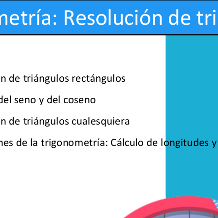
Qué es beUnicoos
Tu 
Sobre nosotros
Com
Tu centro de estudios en beUnicoos
Ayu