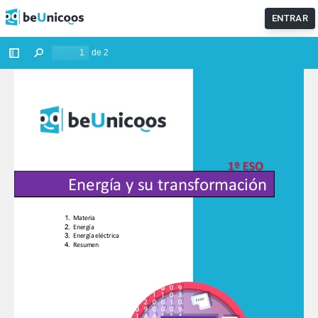
ENTRAR
¡ACLARA TODAS TUS DUDAS🤔!
Entra en nuestros foros para
que nuestros profes te echen un cable con tus dudas.
IR AL FORO