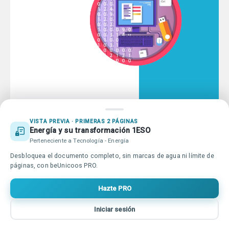
Educación online para tod@s
Qué es beUnicoos
Tu publicidad en beUnicoos
Sobre nosotros
Compromiso Agenda 2030
Tu centro de estudios en
Ayuda beUnicoos
VISTA PREVIA · PRIMERAS 2 PÁGINAS
beUnicoos
Energía y su transformación 1ESO
Perteneciente a Tecnología - Energía
Desbloquea el documento completo, sin marcas de agua ni límite de
Copyright © beUnicoos
2026
#maytheclassroombewithyou. Todos
páginas, con beUnicoos PRO.
los derechos reservados
Política de privacidad
Condiciones de uso
Hazte PRO
Iniciar sesión
Inicio
Buscar
Vídeos
Entrar
Más