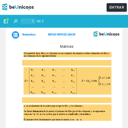
ENTRAR
¡ACLARA TODAS TUS DUDAS🤔!
Entra en nuestros foros para
que nuestros profes te echen un cable con tus dudas.
IR AL FORO