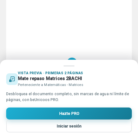
Educación online para tod@s
Qué es beUnicoos
Tu publicidad en beUnicoos
Sobre nosotros
Compromiso Agenda 2030
Tu centro de estudios en
Ayuda beUnicoos
VISTA PREVIA · PRIMERAS 2 PÁGINAS
beUnicoos
Mate repaso Matrices 2BACHI
Perteneciente a Matemáticas - Matrices
Desbloquea el documento completo, sin marcas de agua ni límite de
Copyright © beUnicoos
2026
#maytheclassroombewithyou. Todos
páginas, con beUnicoos PRO.
los derechos reservados
Política de privacidad
Condiciones de uso
Hazte PRO
Iniciar sesión
Inicio
Buscar
Vídeos
Entrar
Más