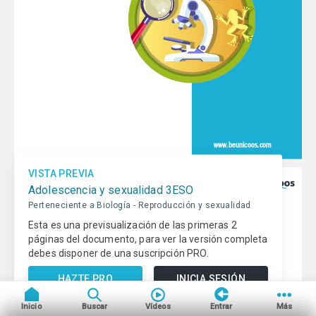
Educación online para tod@s
Qué es beUnicoos
Tu publicidad en beUnicoos
Sobre nosotros
Compromiso Agenda 2030
Tu centro de estudios en
Ayuda beUnicoos
beUnicoos
VISTA PREVIA
Adolescencia y sexualidad 3ESO
Perteneciente a Biología - Reproducción y sexualidad
Copyright © beUnicoos
2026
#maytheclassroombewithyou. Todos
Esta es una previsualización de las primeras 2
los derechos reservados
páginas del documento, para ver la versión completa
Política de privacidad
Condiciones de uso
debes disponer de una suscripción PRO.
HAZTE PRO
INICIA SESIÓN
Inicio
Buscar
Vídeos
Entrar
Más