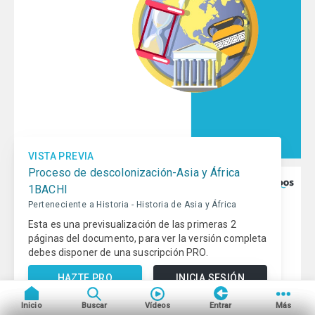
Educación online para tod@s
Qué es beUnicoos
Tu publicidad en beUnicoos
Sobre nosotros
Compromiso Agenda 2030
VISTA PREVIA
Tu centro de estudios en
Ayuda beUnicoos
beUnicoos
Proceso de descolonización-Asia y África
1BACHI
Perteneciente a Historia - Historia de Asia y África
Copyright © beUnicoos
2026
#maytheclassroombewithyou. Todos
Esta es una previsualización de las primeras 2
los derechos reservados
páginas del documento, para ver la versión completa
Política de privacidad
Condiciones de uso
debes disponer de una suscripción PRO.
HAZTE PRO
INICIA SESIÓN
Inicio
Buscar
Vídeos
Entrar
Más