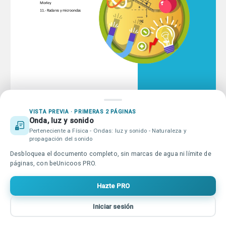
Educación online para tod@s
Qué es beUnicoos
Tu publicidad en beUnicoos
Sobre nosotros
Compromiso Agenda 2030
Tu centro de estudios en
VISTA PREVIA · PRIMERAS 2 PÁGINAS
Ayuda beUnicoos
Onda, luz y sonido
beUnicoos
Perteneciente a Física - Ondas: luz y sonido - Naturaleza y
propagación del sonido
Desbloquea el documento completo, sin marcas de agua ni límite de
Copyright © beUnicoos
2026
#maytheclassroombewithyou. Todos
páginas, con beUnicoos PRO.
los derechos reservados
Política de privacidad
Condiciones de uso
Hazte PRO
Iniciar sesión
Inicio
Buscar
Vídeos
Entrar
Más