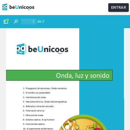
ENTRAR
¿Sabías que puedes dejar tus dudas sobre cualquier
asignatura en los foros y nuestros profesores te ayudarán?
IR AL FORO