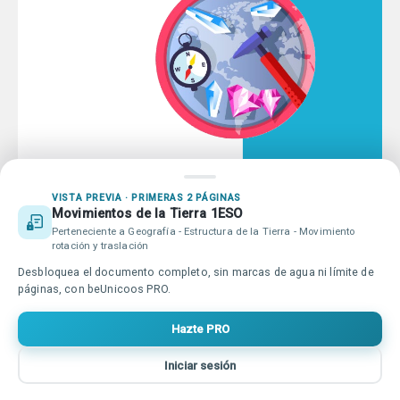
Educación online para tod@s
Qué es beUnicoos
Tu publicidad en beUnicoos
Sobre nosotros
Compromiso Agenda 2030
Tu centro de estudios en
VISTA PREVIA · PRIMERAS 2 PÁGINAS
Ayuda beUnicoos
Movimientos de la Tierra 1ESO
beUnicoos
Perteneciente a Geografía - Estructura de la Tierra - Movimiento
rotación y traslación
Desbloquea el documento completo, sin marcas de agua ni límite de
Copyright © beUnicoos
2026
#maytheclassroombewithyou. Todos
páginas, con beUnicoos PRO.
los derechos reservados
Política de privacidad
Condiciones de uso
Hazte PRO
Iniciar sesión
Inicio
Buscar
Vídeos
Entrar
Más