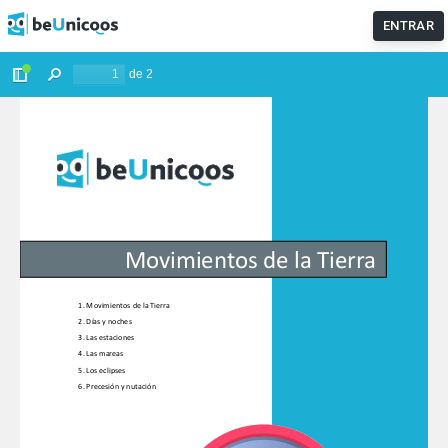
ENTRAR
No te pierdas nuestra sección de
Exámenes resueltos de
EvAU
de Matemáticas, Física y Química. ¡Actualizamos
diariamente!
¡ENTRAR AHORA!