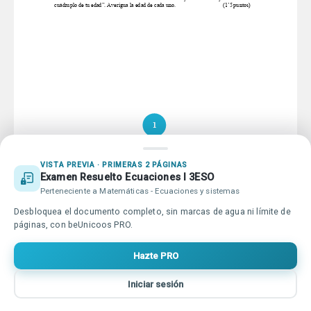
Educación online para tod@s
Qué es beUnicoos
Tu publicidad en beUnicoos
Sobre nosotros
Compromiso Agenda 2030
Tu centro de estudios en
Ayuda beUnicoos
VISTA PREVIA · PRIMERAS 2 PÁGINAS
beUnicoos
Examen Resuelto Ecuaciones I 3ESO
Perteneciente a Matemáticas - Ecuaciones y sistemas
Desbloquea el documento completo, sin marcas de agua ni límite de
Copyright © beUnicoos
2026
#maytheclassroombewithyou. Todos
páginas, con beUnicoos PRO.
los derechos reservados
Política de privacidad
Condiciones de uso
Hazte PRO
Iniciar sesión
Inicio
Buscar
Vídeos
Entrar
Más