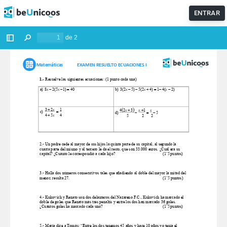
ENTRAR
No te pierdas nuestra sección de
Exámenes resueltos de
EvAU
de Matemáticas, Física y Química. ¡Actualizamos
diariamente!
¡ENTRAR AHORA!