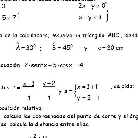
Qué es beUnicoos
Tu 
Sobre nosotros
Com
Tu centro de estudios en beUnicoos
Ayu