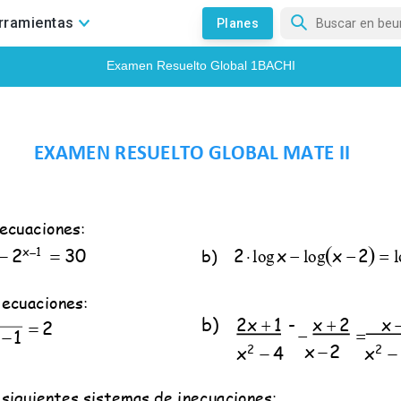
rramientas
Planes
¡PREPÁRATE PARA LA EBAU!
Practica con ejercicios resueltos 
¡ACCEDE AHORA!