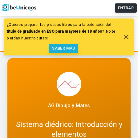
ENTRAR
¿Quieres preparar las pruebas libres para la obtención del
Dibujo
Sistema diédrico
título de graduado en ESO para mayores de 18 años
? !No te
Introducción y fundamentos
pierdas nuestro curso!
Sistema diédrico: Introducción y elementos
SABER MÁS
AG Dibujo y Mates
Sistema diédrico: Introducción y
elementos