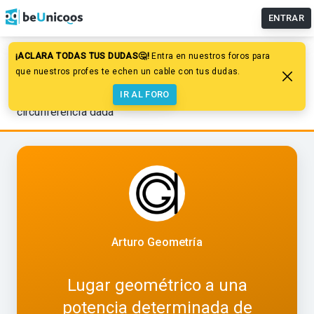
ENTRAR
¡ACLARA TODAS TUS DUDAS🤔!
Entra en nuestros foros para
Dibujo
Trazados geométricos
que nuestros profes te echen un cable con tus dudas.
Lugares geométricos en el plano
IR AL FORO
Lugar geométrico a una potencia determinada de
circunferencia dada
Arturo Geometría
Lugar geométrico a una
potencia determinada de