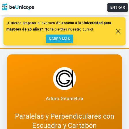
ENTRAR
¿Quieres preparar el examen de
acceso a la Universidad para
Dibujo
Trazados geométricos
mayores de 25 años
? ¡No te pierdas nuestro curso!
Paralelas y perpendiculares
SABER MÁS
Paralelas y Perpendiculares con Escuadra y Cartabón
Arturo Geometría
Paralelas y Perpendiculares con
Escuadra y Cartabón