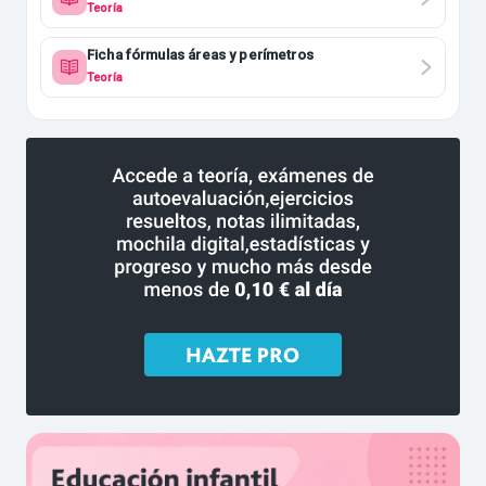
resueltos
Teoría
Ficha fórmulas áreas y perímetros
Teoría