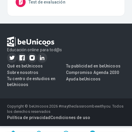
Test de evaluación
Educación online para tod@s
Qué es beUnicoos
Tu publicidad en beUnicoos
Sobre nosotros
Compromiso Agenda 2030
Tu centro de estudios en
Ayuda beUnicoos
beUnicoos
Copyright © beUnicoos
2026
#maytheclassroombewithyou. Todos
los derechos reservados
Política de privacidad
Condiciones de uso