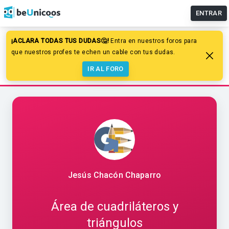
ENTRAR
¡ACLARA TODAS TUS DUDAS🤔!
Entra en nuestros foros para
Educación primaria
Matemáticas
que nuestros profes te echen un cable con tus dudas.
Figuras planas y polígonos
IR AL FORO
Área de cuadriláteros y triángulos
Jesús Chacón Chaparro
Área de cuadriláteros y
triángulos