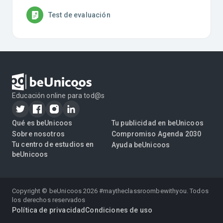
Test de evaluación
Educación online para tod@s
Qué es beUnicoos
Tu publicidad en beUnicoos
Sobre nosotros
Compromiso Agenda 2030
Tu centro de estudios en
Ayuda beUnicoos
beUnicoos
Copyright © beUnicoos
2026
#maytheclassroombewithyou. Todos
los derechos reservados
Política de privacidad
Condiciones de uso