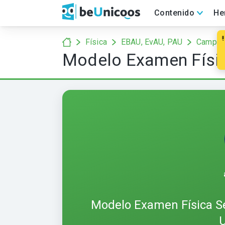
Contenido
He
¡PREPÁRATE PARA LA EBAU!
Pra
Física
EBAU, EvAU, PAU
Campo g
Modelo Examen Física
Modelo Examen Física Sel
U