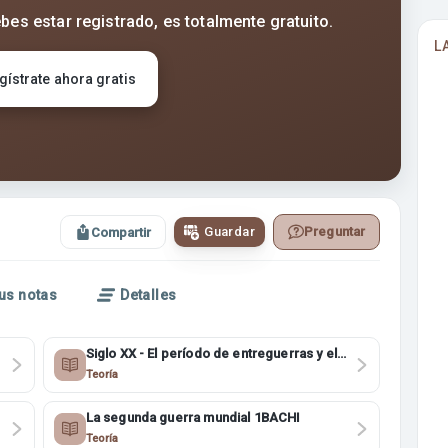
bes estar registrado, es totalmente gratuito.
L
gístrate ahora gratis
Guardar
Preguntar
Compartir
us notas
Detalles
Siglo XX - El período de entreguerras y el
problema de Palestina 4ESO
Teoría
La segunda guerra mundial 1BACHI
Teoría