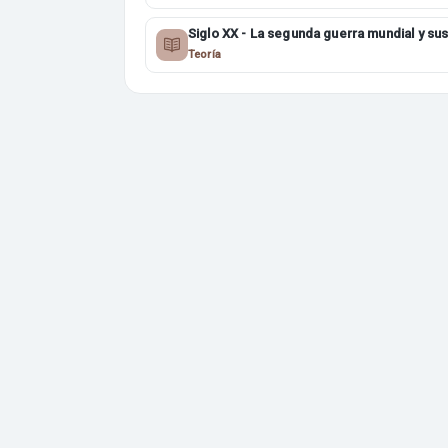
Siglo XX - La segunda guerra mundial y su
consecuencias 4ESO
Teoría