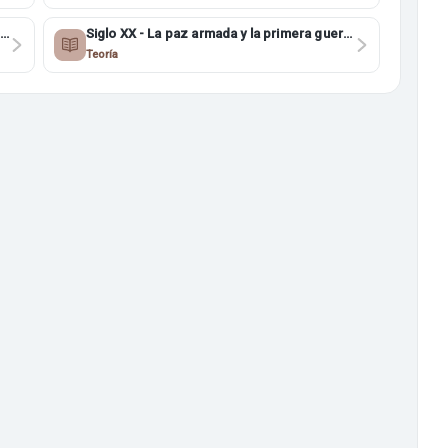
s
Siglo XX - La paz armada y la primera guerra
mundial 4ESO
Teoría