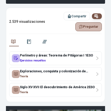
Compartir
2.539 visualizaciones
Preguntar
Perímetro y áreas: Teorema de Pitágoras I 1ESO
Ejercicios resueltos
Exploraciones, conquista y colonización de
América 2ESO
Teoría
Siglo XV-XVII El descubrimiento de América 2ESO
Teoría