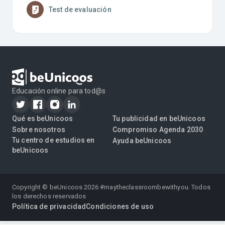
Test de evaluación
Educación online para tod@s
Qué es beUnicoos
Tu publicidad en beUnicoos
Sobre nosotros
Compromiso Agenda 2030
Tu centro de estudios en
Ayuda beUnicoos
beUnicoos
Copyright © beUnicoos
2026
#maytheclassroombewithyou. Todos
los derechos reservados
Política de privacidad
Condiciones de uso