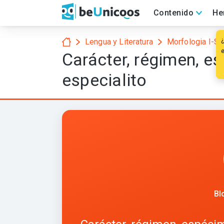
Contenido
He
Lengua y Literatura
Morfologia I-S
Carácter, régimen, e
especialito
Bl