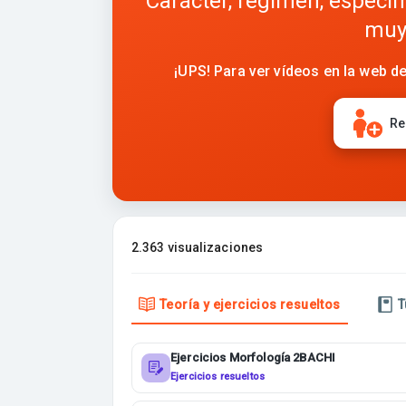
Carácter, régimen, espécim
muy 
¡UPS! Para ver vídeos en la web de
Re
2.363 visualizaciones
Teoría y ejercicios resueltos
T
Ejercicios Morfología 2BACHI
Ejercicios resueltos