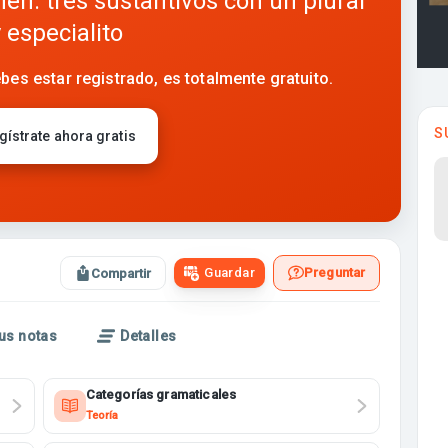
en: tres sustantivos con un plural
especialito
bes estar registrado, es totalmente gratuito.
S
gístrate ahora gratis
Guardar
Preguntar
Compartir
us notas
Detalles
Categorías gramaticales
Teoría