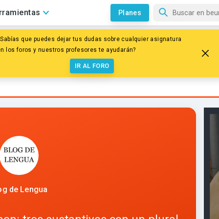
rramientas
Planes
¿Sabías que puedes dejar tus dudas sobre cualquier asignatura
intagma Nominal
Sustantivo
en los foros y nuestros profesores te ayudarán?
spécimen: tres sustantivos co
IR AL FORO
og de Lengua