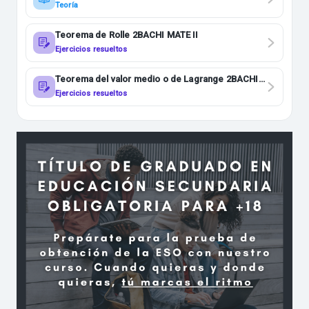
MATE II
Teoría
Teorema de Rolle 2BACHI MATE II
Ejercicios resueltos
Teorema del valor medio o de Lagrange 2BACHI
MATE II
Ejercicios resueltos