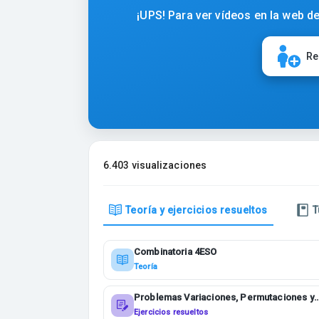
¡UPS! Para ver vídeos en la web de
Re
6.403 visualizaciones
Teoría y ejercicios resueltos
T
Combinatoria 4ESO
Teoría
Problemas Variaciones, Permutaciones y
Combinaciones 1BACHI CCSS Y MATE I
Ejercicios resueltos