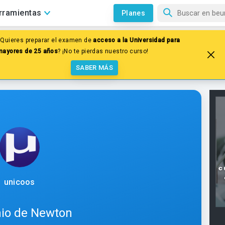
rramientas
Planes
¿Quieres preparar el examen de
acceso a la Universidad para
mio de Newton
mayores de 25 años
? ¡No te pierdas nuestro curso!
SABER MÁS
unicoos
io de Newton