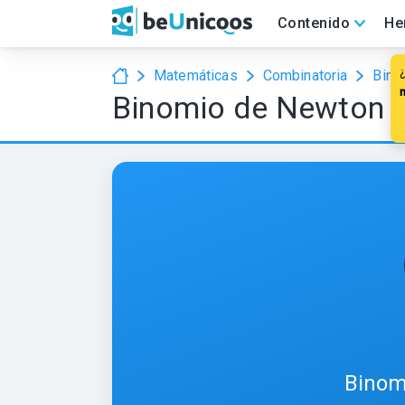
Contenido
He
Matemáticas
Combinatoria
Bino
Binomio de Newton
Binom