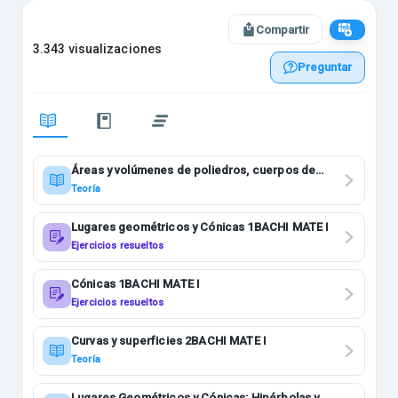
Compartir
3.343 visualizaciones
Preguntar
Áreas y volúmenes de poliedros, cuerpos de
revolución y cuerpos esféricos 3ESO
Teoría
Lugares geométricos y Cónicas 1BACHI MATE I
Ejercicios resueltos
Cónicas 1BACHI MATE I
Ejercicios resueltos
Curvas y superficies 2BACHI MATE I
Teoría
Lugares Geométricos y Cónicas: Hipérbolas y