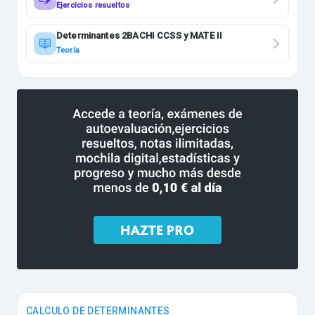
2BACHI MATE II
Ejercicios resueltos
Determinantes 2BACHI CCSS y MATE II
Teoría
CALCULO DE DETERMINANTES