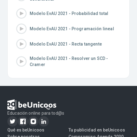
Modelo EvAU 2021 - Probabilidad total
Modelo EvAU 2021 - Programación lineal
Modelo EvAU 2021 - Recta tangente
Modelo EvAU 2021 - Resolver un SCD -
Cramer
Educación online para tod@s
Qué es beUnicoos
Tu publicidad en beUnicoos
Sobre nosotros
Compromiso Agenda 2030