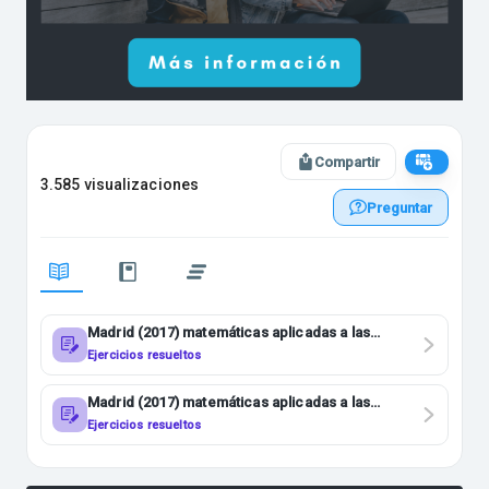
Compartir
3.585 visualizaciones
Preguntar
Madrid (2017) matemáticas aplicadas a las
ciencias sociales (Opción A)
Ejercicios resueltos
Madrid (2017) matemáticas aplicadas a las
ciencias sociales (Opción B)
Ejercicios resueltos