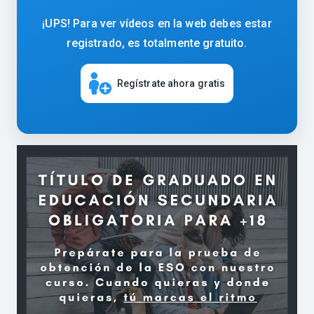
¡UPS! Para ver vídeos en la web debes estar
registrado, es totalmente gratuito.
Regístrate ahora gratis