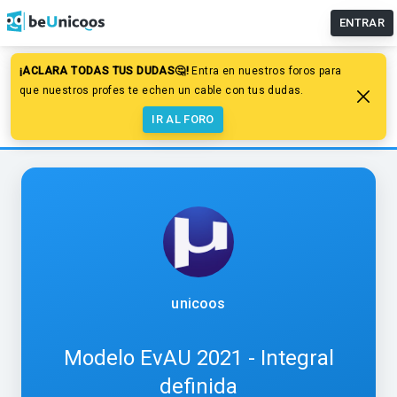
ENTRAR
¡ACLARA TODAS TUS DUDAS🤔!
Entra en nuestros foros para
Matemáticas
EBAU, EvAU, PAU
que nuestros profes te echen un cable con tus dudas.
EvAU 2021 - Matemáticas CCSS
IR AL FORO
Modelo EvAU 2021 - Integral definida
unicoos
Modelo EvAU 2021 - Integral
definida