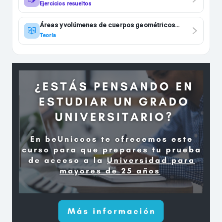
Ejercicios resueltos
Áreas y volúmenes de cuerpos geométricos
2ESO
Teoría