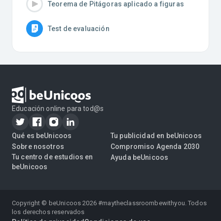
Teorema de Pitágoras aplicado a figuras
Test de evaluación
Educación online para tod@s
Qué es beUnicoos
Tu publicidad en beUnicoos
Sobre nosotros
Compromiso Agenda 2030
Tu centro de estudios en
Ayuda beUnicoos
beUnicoos
Copyright © beUnicoos
2026
#maytheclassroombewithyou. Todos
los derechos reservados