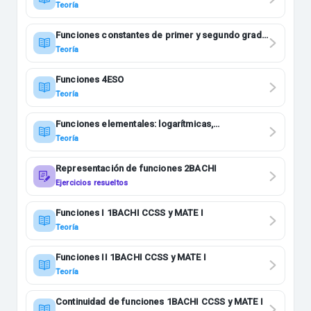
Teoría
Funciones constantes de primer y segundo grado
3ESO
Teoría
Funciones 4ESO
Teoría
Funciones elementales: logarítmicas,
exponenciales e inversas 4ESO
Teoría
Representación de funciones 2BACHI
Ejercicios resueltos
Funciones I 1BACHI CCSS y MATE I
Teoría
Funciones II 1BACHI CCSS y MATE I
Teoría
Continuidad de funciones 1BACHI CCSS y MATE I